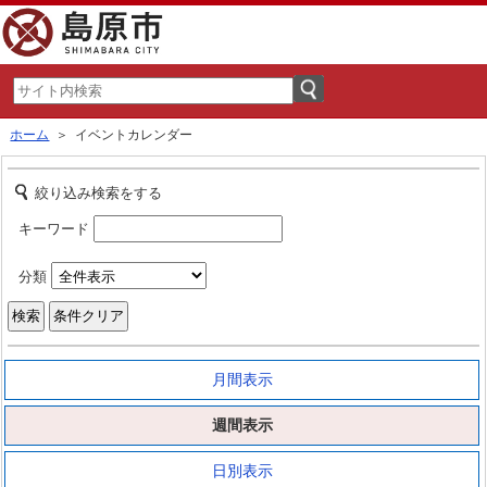
ホーム
＞ イベントカレンダー
絞り込み検索をする
キーワード
分類
月間表示
週間表示
日別表示