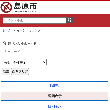
ホーム
＞ イベントカレンダー
絞り込み検索をする
キーワード
分類
月間表示
週間表示
日別表示