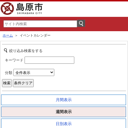
ホーム
＞ イベントカレンダー
絞り込み検索をする
キーワード
分類
月間表示
週間表示
日別表示