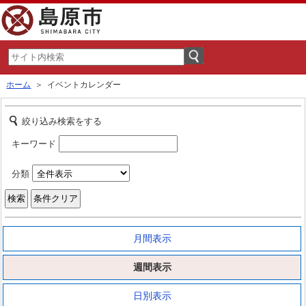
ホーム
＞ イベントカレンダー
絞り込み検索をする
キーワード
分類
月間表示
週間表示
日別表示