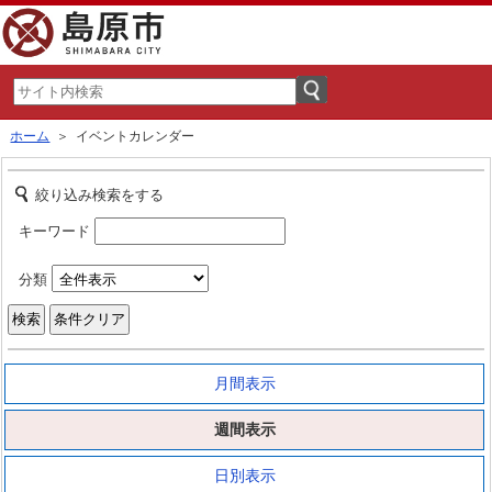
ホーム
＞ イベントカレンダー
絞り込み検索をする
キーワード
分類
月間表示
週間表示
日別表示