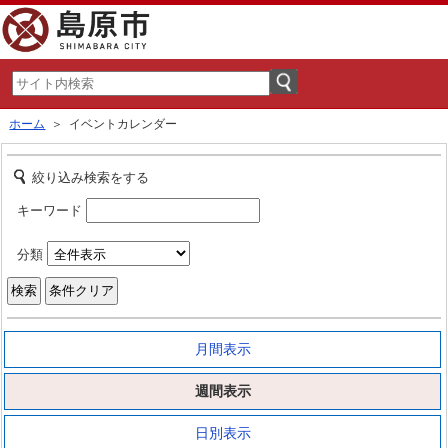
ホーム
＞ イベントカレンダー
絞り込み検索をする
キーワード
分類
月間表示
週間表示
日別表示