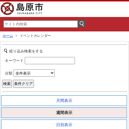
ホーム
＞ イベントカレンダー
絞り込み検索をする
キーワード
分類
月間表示
週間表示
日別表示