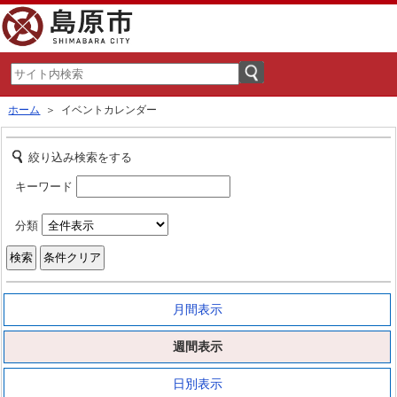
ホーム
＞ イベントカレンダー
絞り込み検索をする
キーワード
分類
月間表示
週間表示
日別表示