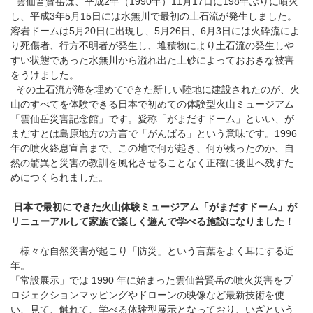
雲仙普賢岳は、平成2年（1990年）11月17日に198年ぶりに噴火
し、平成3年5月15日には水無川で最初の土石流が発生しました。
溶岩ドームは5月20日に出現し、5月26日、6月3日には火砕流によ
り死傷者、行方不明者が発生し、堆積物により土石流の発生しや
すい状態であった水無川から溢れ出た土砂によっておおきな被害
をうけました。
その土石流が海を埋めてできた新しい陸地に建設されたのが、火
山のすべてを体験できる日本で初めての体験型火山ミュージアム
「雲仙岳災害記念館」です。愛称「がまだすドーム」といい、が
まだすとは島原地方の方言で「がんばる」という意味です。1996
年の噴火終息宣言まで、この地で何が起き、何が残ったのか、自
然の驚異と災害の教訓を風化させることなく正確に後世へ残すた
めにつくられました。
日本で最初にできた火山体験ミュージアム「がまだすドーム」が
リニューアルして家族で楽しく遊んで学べる施設になりました！
様々な自然災害が起こり「防災」という言葉をよく耳にする近
年。
「常設展示」では 1990 年に始まった雲仙普賢岳の噴火災害をプ
ロジェクションマッピングやドローンの映像など最新技術を使
い、見て、触れて、学べる体験型展示となっており、いざという