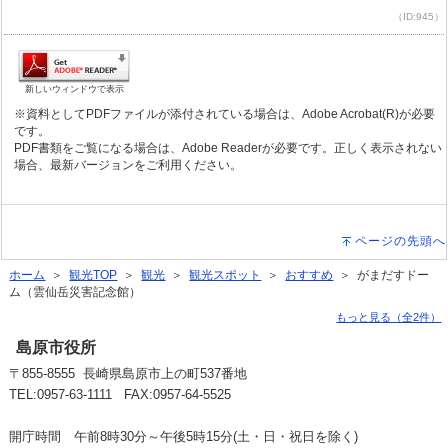
（ID:945）
新しいウィンドウで表示
※資料としてPDFファイルが添付されている場合は、Adobe Acrobat(R)が必要
です。
PDF書類をご覧になる場合は、Adobe Readerが必要です。正しく表示されない
場合、最新バージョンをご利用ください。
ページの先頭へ
ホーム
＞
観光TOP
＞
観光
＞
観光スポット
＞
おすすめ
＞ がまだすドー
ム（雲仙岳災害記念館）
もっと見る（全2件）
島原市役所
〒855-8555 長崎県島原市上の町537番地
TEL:0957-63-1111 FAX:0957-64-5525
開庁時間 午前8時30分～午後5時15分(土・日・祝日を除く)