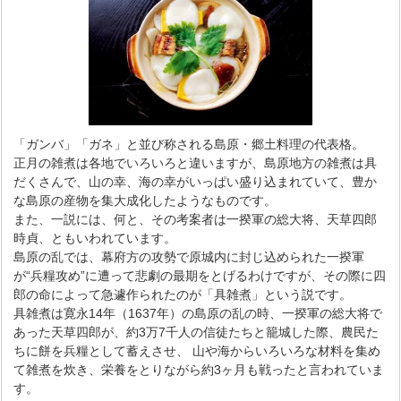
「ガンバ」「ガネ」と並び称される島原・郷土料理の代表格。
正月の雑煮は各地でいろいろと違いますが、島原地方の雑煮は具
だくさんで、山の幸、海の幸がいっぱい盛り込まれていて、豊か
な島原の産物を集大成化したようなものです。
また、一説には、何と、その考案者は一揆軍の総大将、天草四郎
時貞、ともいわれています。
島原の乱では、幕府方の攻勢で原城内に封じ込められた一揆軍
が“兵糧攻め”に遭って悲劇の最期をとげるわけですが、その際に四
郎の命によって急遽作られたのが「具雑煮」という説です。
具雑煮は寛永14年（1637年）の島原の乱の時、一揆軍の総大将で
あった天草四郎が、約3万7千人の信徒たちと籠城した際、農民た
ちに餅を兵糧として蓄えさせ、 山や海からいろいろな材料を集め
て雑煮を炊き、栄養をとりながら約3ヶ月も戦ったと言われていま
す。