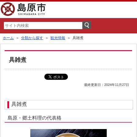
ホーム
＞
分類から探す
＞
観光情報
＞ 具雑煮
具雑煮
最終更新日：2024年11月27日
具雑煮
島原・郷土料理の代表格