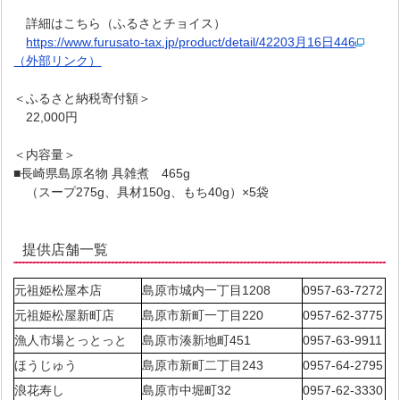
詳細はこちら（ふるさとチョイス）
https://www.furusato-tax.jp/product/detail/42203月16日446
（外部リンク）
＜ふるさと納税寄付額＞
22,000円
＜内容量＞
■長崎県島原名物 具雑煮 465g
（スープ275g、具材150g、もち40g）×5袋
提供店舗一覧
元祖姫松屋本店
島原市城内一丁目1208
0957-63-7272
元祖姫松屋新町店
島原市新町一丁目220
0957-62-3775
漁人市場とっとっと
島原市湊新地町451
0957-63-9911
ほうじゅう
島原市新町二丁目243
0957-64-2795
浪花寿し
島原市中堀町32
0957-62-3330