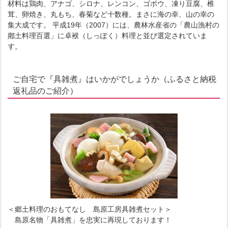
材料は鶏肉、アナゴ、シロナ、レンコン、ゴボウ、凍り豆腐、椎
茸、卵焼き、丸もち、春菊など十数種。まさに海の幸、山の幸の
集大成です。 平成19年（2007）には、農林水産省の「農山漁村の
鄕土料理百選」に卓袱（しっぽく）料理と並び選定されていま
す。
ご自宅で『具雑煮』はいかがでしょうか（ふるさと納税
返礼品のご紹介）
＜郷土料理のおもてなし 島原工房具雑煮セット＞
島原名物「具雑煮」を忠実に再現しております！