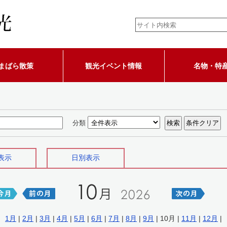
まばら散策
観光イベント情報
名物・特
分類
表示
日別表示
1月
|
2月
|
3月
|
4月
|
5月
|
6月
|
7月
|
8月
|
9月
| 10月 |
11月
|
12月
|