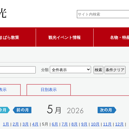
まばら散策
観光イベント情報
名物・特
分類
表示
日別表示
1月
|
2月
|
3月
|
4月
| 5月 |
6月
|
7月
|
8月
|
9月
|
10月
|
11月
|
12月
|