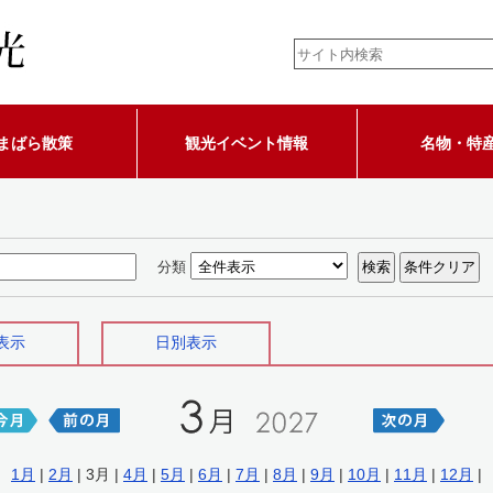
まばら散策
観光イベント情報
名物・特
分類
表示
日別表示
1月
|
2月
| 3月 |
4月
|
5月
|
6月
|
7月
|
8月
|
9月
|
10月
|
11月
|
12月
|