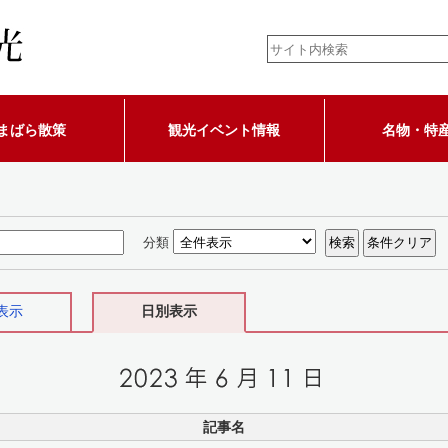
まばら散策
観光イベント情報
名物・特
分類
表示
日別表示
記事名