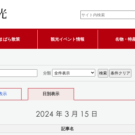
まばら散策
観光イベント情報
名物・特
分類
表示
日別表示
記事名