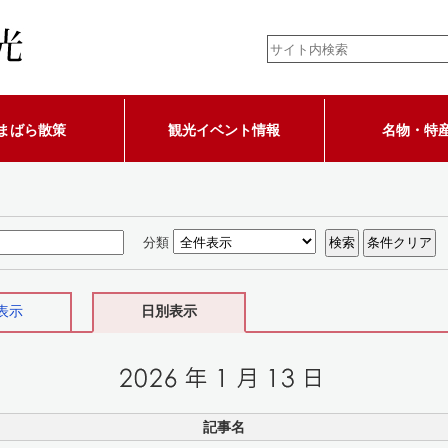
まばら散策
観光イベント情報
名物・特
分類
表示
日別表示
記事名