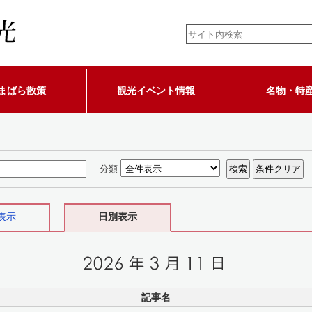
まばら散策
観光イベント情報
名物・特
分類
表示
日別表示
記事名