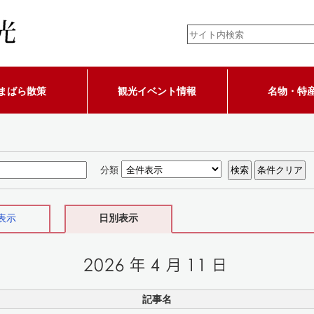
まばら散策
観光イベント情報
名物・特
分類
表示
日別表示
記事名