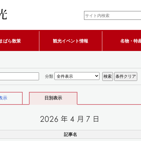
まばら散策
観光イベント情報
名物・特
分類
表示
日別表示
記事名