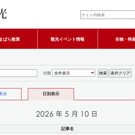
まばら散策
観光イベント情報
名物・特
分類
表示
日別表示
記事名