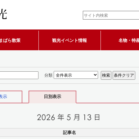
まばら散策
観光イベント情報
名物・特
分類
表示
日別表示
記事名