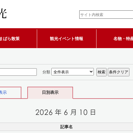
まばら散策
観光イベント情報
名物・特
分類
表示
日別表示
記事名