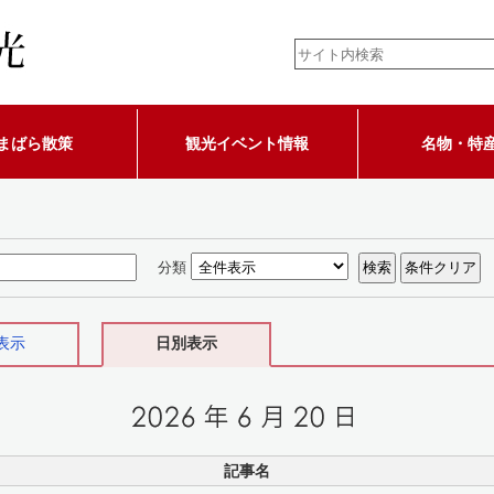
まばら散策
観光イベント情報
名物・特
分類
表示
日別表示
記事名