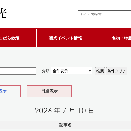
まばら散策
観光イベント情報
名物・特
分類
表示
日別表示
記事名