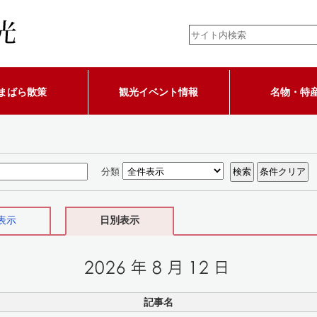
まばら散策
観光イベント情報
名物・特
分類
表示
日別表示
記事名