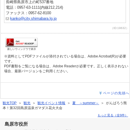
長崎県島原市上の町537番地
電話：0957-63-1111(内線212,214)
ファックス：0957-62-8100
kanko@city.shimabara.lg.jp
（ID:19632）
新しいウィンドウで表示
※資料としてPDFファイルが添付されている場合は、Adobe Acrobat(R)が必要
です。
PDF書類をご覧になる場合は、Adobe Readerが必要です。正しく表示されない
場合、最新バージョンをご利用ください。
ページの先頭へ
観光TOP
＞
観光
＞
観光イベント情報
＞
夏 ～summer～
＞ がんばろう熊
本！第32回島原温泉ガマダス花火大会
もっと見る（全9件）
島原市役所