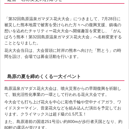
「第32回島原温泉ガマダス花火大会」につきまして、7月28日に
被災した熊本地震で被害を受けられた方々への復興支援、鎮魂の
想いを込めたチャリティー花火大会へ開催趣旨を変更し、「がん
ばろう熊本！第32回島原温泉ガマダス花火大会」へ名称変更する
こととなりました。
花火大会当日は、大会冒頭に対岸の熊本へ向けた「黙とう」の時
間を設け、会場では募金活動を行います。
島原の夏を締めくくる一大イベント
島原温泉ガマダス花火大会は、噴火災害からの早期復興を祈願し
て、観光活性化事業の一環として行われる花火大会です。
今大会でも打ち上げ花火を中心に彩色千輪や空中ナイアガラ、ワ
イドスターマイン、音楽花火などを組み込んだ演出を予定してお
ります。クライマックスは超ド級の1.5尺玉！
また、島原港前の国道251号沿い約800mが歩行者天国となり、約
80軒の露店が並びます。