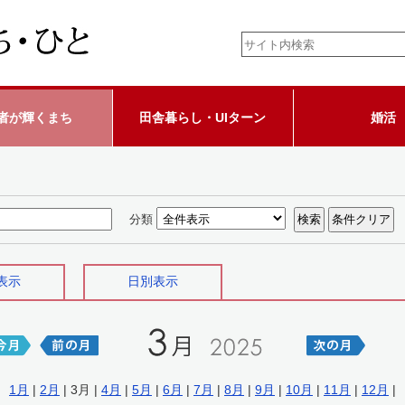
者が輝くまち
田舎暮らし・UIターン
婚活
分類
表示
日別表示
1月
|
2月
| 3月 |
4月
|
5月
|
6月
|
7月
|
8月
|
9月
|
10月
|
11月
|
12月
|