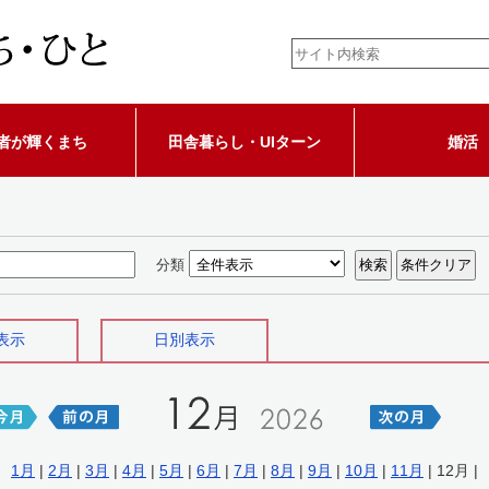
者が輝くまち
田舎暮らし・UIターン
婚活
分類
表示
日別表示
1月
|
2月
|
3月
|
4月
|
5月
|
6月
|
7月
|
8月
|
9月
|
10月
|
11月
| 12月 |