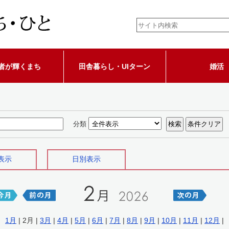
者が輝くまち
田舎暮らし・UIターン
婚活
分類
表示
日別表示
1月
| 2月 |
3月
|
4月
|
5月
|
6月
|
7月
|
8月
|
9月
|
10月
|
11月
|
12月
|