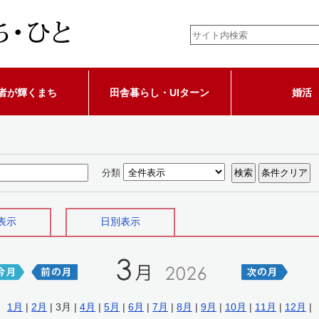
者が輝くまち
田舎暮らし・UIターン
婚活
分類
表示
日別表示
1月
|
2月
| 3月 |
4月
|
5月
|
6月
|
7月
|
8月
|
9月
|
10月
|
11月
|
12月
|