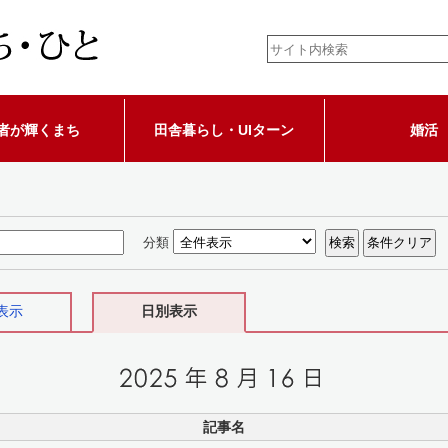
者が輝くまち
田舎暮らし・UIターン
婚活
分類
表示
日別表示
記事名