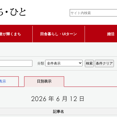
者が輝くまち
田舎暮らし・UIターン
婚活
分類
表示
日別表示
記事名