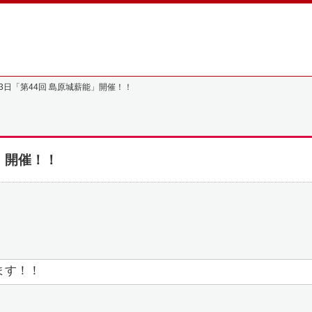
月3日「第44回 島原城薪能」開催！！
能」開催！！
ます！！