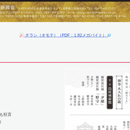
チラシ（オモテ）（PDF：1.82メガバイト）
も狂言
）