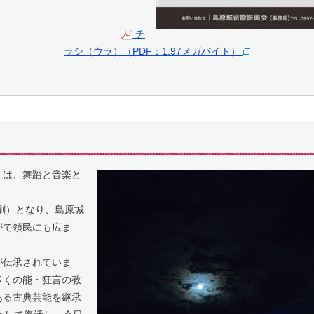
チ
ラシ（ウラ）（PDF：1.97メガバイト）
は、舞踏と音楽と
劇）となり、島原城
がて領民にも広ま
が伝承されていま
多くの能・狂言の教
ある古典芸能を継承