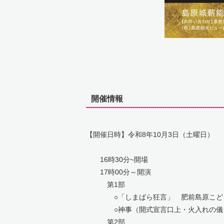
開催情報
【開催日時】令和8年10月3日（土曜日）
16時30分~開場
17時00分～開演
第1部
○「しまばら狂言」 肥前島原こど
○神事（開式宣言口上・火入れの儀
第2部