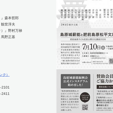
』森本哲郎
観世淳夫
）』野村万禄
馬野正基
ンク）
2101
11