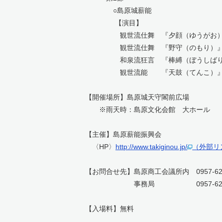
○島原城薪能
【演目】
観世流仕舞 『夕顔（ゆうがお）
観世流仕舞 『野守（のもり）』
和泉流狂言 『棒縛（ぼうしばり
観世流能 『天鼓（てんこ）』
【開催場所】島原城天守閣前広場
※雨天時：島原文化会館 大ホール
【主催】島原薪能振興会
〈HP〉
http://www.takiginou.jp/
（外部リ
【お問合せ先】島原商工会議所内 0957-62-
事務局 0957-62-24
【入場料】無料