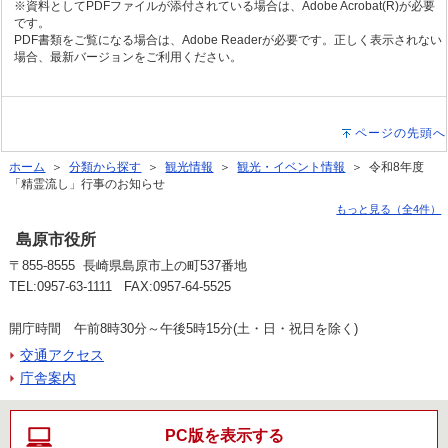
※資料としてPDFファイルが添付されている場合は、Adobe Acrobat(R)が必要
です。
PDF書類をご覧になる場合は、Adobe Readerが必要です。正しく表示されない
場合、最新バージョンをご利用ください。
ページの先頭へ
ホーム
＞
分類から探す
＞
観光情報
＞
観光・イベント情報
＞ 令和8年度
「精霊流し」行事のお知らせ
もっと見る（全4件）
島原市役所
〒855-8555 長崎県島原市上の町537番地
TEL:0957-63-1111 FAX:0957-64-5525
開庁時間 午前8時30分～午後5時15分(土・日・祝日を除く)
交通アクセス
庁舎案内
PC版を表示する