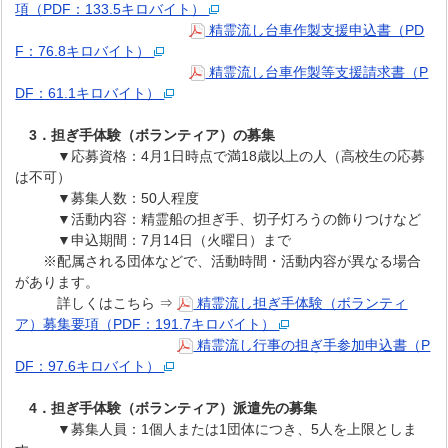
項（PDF：133.5キロバイト）
精霊流し台車作製支援申込書（PD
F：76.8キロバイト）
精霊流し台車作製等支援請求書（P
DF：61.1キロバイト）
3．担ぎ手体験（ボランティア）の募集
▼応募資格：4月1日時点で満18歳以上の人（高校生の応募
は不可）
▼募集人数：50人程度
▼活動内容：精霊船の担ぎ手、切子灯ろうの飾りつけなど
▼申込期間：7月14日（火曜日）まで
※配属される団体などで、活動時間・活動内容が異なる場合
があります。
詳しくはこちら ⇒
精霊流し担ぎ手体験（ボランティ
ア）募集要項（PDF：191.7キロバイト）
精霊流し行事の担ぎ手参加申込書（P
DF：97.6キロバイト）
4．担ぎ手体験（ボランティア）派遣先の募集
▼募集人員：1個人または1団体につき、5人を上限としま