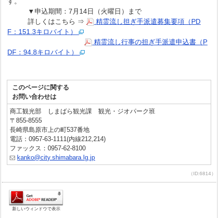
す。
▼申込期間：7月14日（火曜日）まで
詳しくはこちら ⇒
精霊流し担ぎ手派遣募集要項（PD
F：151.3キロバイト）
精霊流し行事の担ぎ手派遣申込書（P
DF：94.8キロバイト）
このページに関する
お問い合わせは
商工観光部 しまばら観光課 観光・ジオパーク班
〒855-8555
長崎県島原市上の町537番地
電話：0957-63-1111(内線212,214)
ファックス：0957-62-8100
kanko@city.shimabara.lg.jp
（ID:6814）
新しいウィンドウで表示