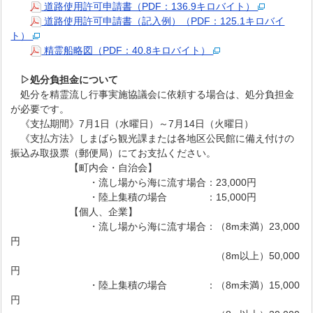
道路使用許可申請書（PDF：136.9キロバイト）
道路使用許可申請書（記入例）（PDF：125.1キロバイ
ト）
精霊船略図（PDF：40.8キロバイト）
▷処分負担金について
処分を精霊流し行事実施協議会に依頼する場合は、処分負担金
が必要です。
《支払期間》7月1日（水曜日）～7月14日（火曜日）
《支払方法》しまばら観光課または各地区公民館に備え付けの
振込み取扱票（郵便局）にてお支払ください。
【町内会・自治会】
・流し場から海に流す場合：23,000円
・陸上集積の場合 ：15,000円
【個人、企業】
・流し場から海に流す場合：（8m未満）23,000
円
（8m以上）50,000
円
・陸上集積の場合 ：（8m未満）15,000
円