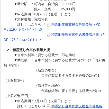
▼助成額 ：町内会・自治会 50,000円
個人・企業 25,000円
▼申込期間：8月28日（金曜日）まで
▼添付書類：完成写真
詳しくはこちら ⇒
精霊船作成支援金募集要項（PD
F：119.4キロバイト）
精霊船作製支援申込書兼請求書（P
DF：76.2キロバイト）
2．精霊流し台車作製等支援
▼台車作製等に要する経費の一部を助成
▼助成額 ：台車作製等に要する経費の2分の1（1千円未満
切り捨て）
《新規の場合》
台車作製に要する要する経費の2分の1
（上限5万円）
《修繕等の場合》
台車修繕等に要する要する経費の2分の1
（上限2万5千円）
▼申込期間：7月14日（火曜日）まで
詳しくはこちら ⇒
精霊流し台車作製支援金等募集要