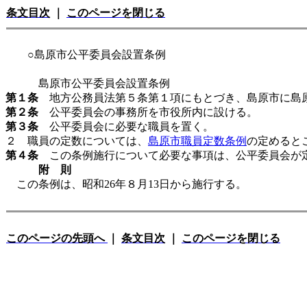
条文目次
｜
このページを閉じる
○島原市公平委員会設置条例
島原市公平委員会設置条例
第１条
地方公務員法第５条第１項にもとづき、島原市に島原
第２条
公平委員会の事務所を市役所内に設ける。
第３条
公平委員会に必要な職員を置く。
２ 職員の定数については、
島原市職員定数条例
の定めると
第４条
この条例施行について必要な事項は、公平委員会が
附 則
この条例は、昭和26年８月13日から施行する。
このページの先頭へ
｜
条文目次
｜
このページを閉じる