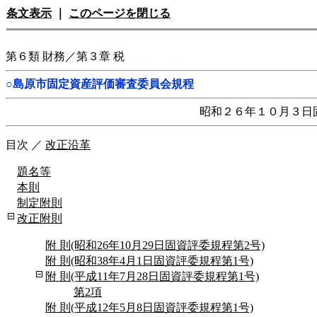
条文表示
｜
このページを閉じる
第６類 財務／第３章 税
○島原市固定資産評価審査委員会規程
昭和２６年１０月３日
目次
／
改正沿革
題名等
本則
制定附則
改正附則
附 則(昭和26年10月29日固資評委規程第2号)
附 則(昭和38年4月1日固資評委規程第1号)
附 則(平成11年7月28日固資評委規程第1号)
第2項
附 則(平成12年5月8日固資評委規程第1号)