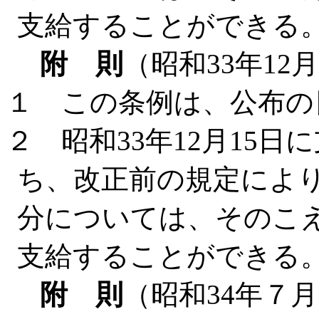
支給することができる
附 則
（昭和33年12
１ この条例は、公布の
２ 昭和33年12月15
ち、改正前の規定によ
分については、そのこえ
支給することができる
附 則
（昭和34年７