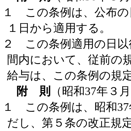
１ この条例は、公布の日
１日から適用する。
２ この条例適用の日以
間内において、従前の
給与は、この条例の規
附 則
（昭和37年３
１ この条例は、昭和3
だし、第５条の改正規定