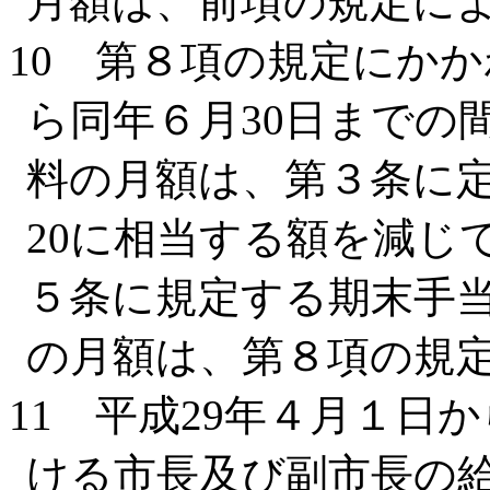
月額は、前項の規定に
10 第８項の規定にかか
ら同年６月30日までの
料の月額は、第３条に定
20に相当する額を減じ
５条に規定する期末手
の月額は、第８項の規
11 平成29年４月１日
ける市長及び副市長の