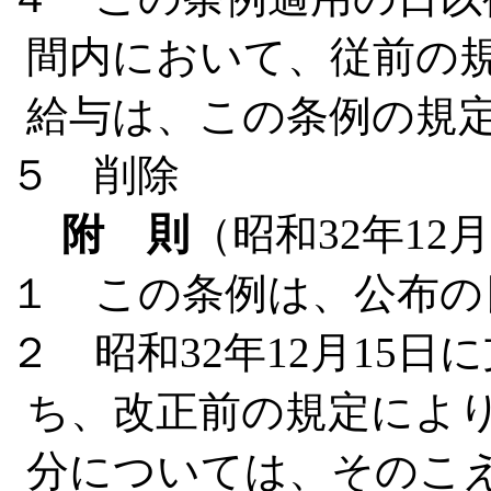
間内において、従前の
給与は、この条例の規
５ 削除
附 則
（昭和32年12
１ この条例は、公布の
２ 昭和32年12月15
ち、改正前の規定によ
分については、そのこえ