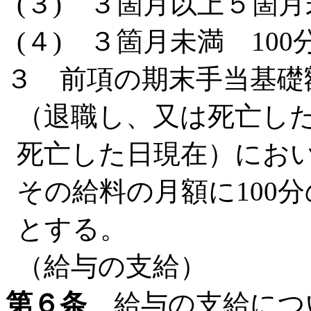
(３) ３箇月以上５箇月未
(４) ３箇月未満 100
３ 前項の期末手当基礎
（退職し、又は死亡し
死亡した日現在）にお
その給料の月額に100
とする。
（給与の支給）
第６条
給与の支給につ