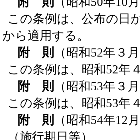
附 則
（昭和50年10
この条例は、公布の日か
から適用する。
附 則
（昭和52年３
この条例は、昭和52年
附 則
（昭和53年３
この条例は、昭和53年
附 則
（昭和54年12
（施行期日等）