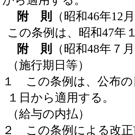
附 則
（昭和46年12
この条例は、昭和47年
附 則
（昭和48年７
（施行期日等）
１ この条例は、公布の
１日から適用する。
（給与の内払）
２ この条例による改正