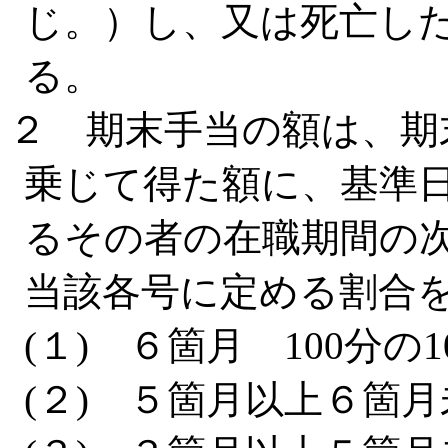
じ。）し、又は死亡し
る。
２ 期末手当の額は、期末
乗じて得た額に、基準
るその者の在職期間の
当該各号に定める割合
(１) ６箇月 100分の1
(２) ５箇月以上６箇月未