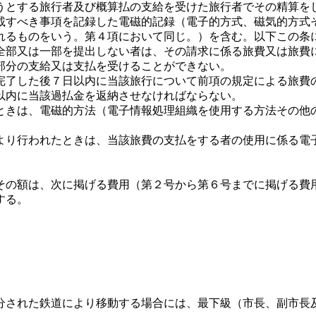
とする旅行者及び概算払の支給を受けた旅行者でその精算を
載すべき事項を記録した電磁的記録（電子的方式、磁気的方式
れるものをいう。第４項において同じ。）を含む。以下この条
全部又は一部を提出しない者は、その請求に係る旅費又は旅費
部分の支給又は支払を受けることができない。
完了した後７日以内に当該旅行について前項の規定による旅費
以内に当該過払金を返納させなければならない。
ときは、電磁的方法（電子情報処理組織を使用する方法その他
より行われたときは、当該旅費の支払をする者の使用に係る電
の額は、次に掲げる費用（第２号から第６号までに掲げる費
する。
分された鉄道により移動する場合には、最下級（市長、副市長