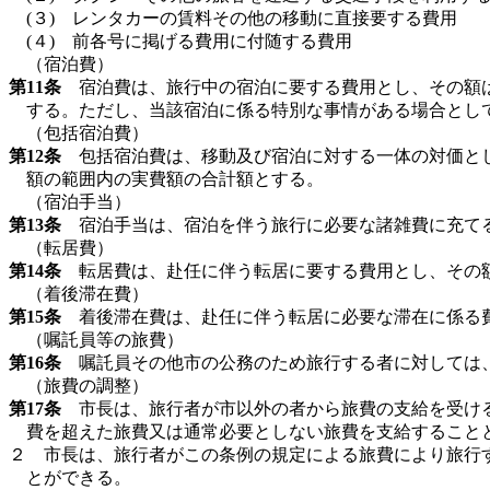
(３) レンタカーの賃料その他の移動に直接要する費用
(４) 前各号に掲げる費用に付随する費用
（宿泊費）
第11条
宿泊費は、旅行中の宿泊に要する費用とし、その額は
する。ただし、当該宿泊に係る特別な事情がある場合とし
（包括宿泊費）
第12条
包括宿泊費は、移動及び宿泊に対する一体の対価とし
額の範囲内の実費額の合計額とする。
（宿泊手当）
第13条
宿泊手当は、宿泊を伴う旅行に必要な諸雑費に充てる
（転居費）
第14条
転居費は、赴任に伴う転居に要する費用とし、その額
（着後滞在費）
第15条
着後滞在費は、赴任に伴う転居に必要な滞在に係る費
（嘱託員等の旅費）
第16条
嘱託員その他市の公務のため旅行する者に対しては
（旅費の調整）
第17条
市長は、旅行者が市以外の者から旅費の支給を受ける
費を超えた旅費又は通常必要としない旅費を支給すること
２ 市長は、旅行者がこの条例の規定による旅費により旅行
とができる。