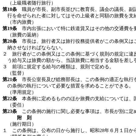
（上級職者随行旅行）
第18条
職員が市長、副市長並びに教育長、議会の議長、副議
行を命ぜられた者に対してはその上級者と同額の旅費を支
（市内旅費）
第19条
市内出張において特に鉄道賃又はその他の交通費を要
（旅費の返納）
第20条
市長は、旅行者又は旅行役務提供者がこの条例又はこ
納させなければならない。
２ 旅行者がこの条例又はこの条例に基づく規則の規定に違
う給与又は旅費の額から、当該旅費に相当する金額を差し
３ 前項に規定する給与の種類は、規則で定める。
（監督）
第21条
市長公室長及び総務部長は、この条例の適正な執行を
の条例の執行について必要な措置を求めることができる。
（準用規定）
第22条
本条例に定めるもののほか旅費の支給については、国家
（委任）
第23条
この条例の施行に関し必要な事項は、市長が別に定
附 則
（施行期日）
１ この条例は、公布の日から施行し、昭和28年６月１日か