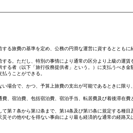
する旅費の基準を定め、公務の円滑な運営に資するとともに
する。ただし、特別の事情により通常の区分より上級の運賃
供する者（以下「旅行役務提供者」という。）に支払うべき金
支払うことができる。
い場合で、かつ、予算上旅費の支出が可能であるときに限り
費、宿泊費、包括宿泊費、宿泊手当、転居費及び着後滞在費
第７条から第12条まで、第14条及び第15条に規定する種
天災その他やむを得ない事由により最も経済的な通常の経路又