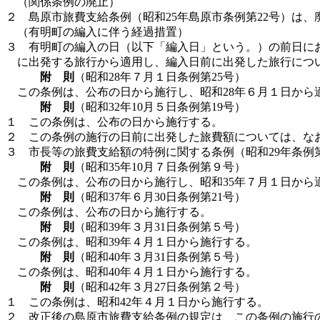
（関係条例の廃止）
２ 島原市旅費支給条例（昭和25年島原市条例第22号）は、
（有明町の編入に伴う経過措置）
３ 有明町の編入の日（以下「編入日」という。）の前日に
に出発する旅行から適用し、編入日前に出発した旅行につ
附 則
（昭和28年７月１日条例第25号）
この条例は、公布の日から施行し、昭和28年６月１日から
附 則
（昭和32年10月５日条例第19号）
１ この条例は、公布の日から施行する。
２ この条例の施行の日前に出発した旅費額については、な
３ 市長等の旅費支給額の特例に関する条例（昭和29年条例
附 則
（昭和35年10月７日条例第９号）
この条例は、公布の日から施行し、昭和35年７月１日から
附 則
（昭和37年６月30日条例第21号）
この条例は、公布の日から施行する。
附 則
（昭和39年３月31日条例第５号）
この条例は、昭和39年４月１日から施行する。
附 則
（昭和40年３月31日条例第５号）
この条例は、昭和40年４月１日から施行する。
附 則
（昭和42年３月27日条例第２号）
１ この条例は、昭和42年４月１日から施行する。
２ 改正後の島原市旅費支給条例の規定は、この条例の施行