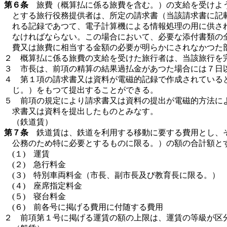
第６条
旅費（概算払に係る旅費を含む。）の支給を受けよう
とする旅行役務提供者は、所定の請求書（当該請求書に記
れる記録であつて、電子計算機による情報処理の用に供さ
なければならない。この場合において、必要な添付書類の
費又は旅費に相当する金額の必要が明らかにされなかつた
２ 概算払に係る旅費の支給を受けた旅行者は、当該旅行を
３ 市長は、前項の精算の結果過払金があつた場合には７日
４ 第１項の請求書又は資料が電磁的記録で作成されている
じ。）をもつて提出することができる。
５ 前項の規定により請求書又は資料の提出が電磁的方法に
求書又は資料を提出したものとみなす。
（鉄道賃）
第７条
鉄道賃は、鉄道を利用する移動に要する費用とし、そ
公務のため特に必要とするものに限る。）の額の合計額と
(１) 運賃
(２) 急行料金
(３) 特別車両料金（市長、副市長及び教育長に限る。）
(４) 座席指定料金
(５) 寝台料金
(６) 前各号に掲げる費用に付随する費用
２ 前項第１号に掲げる運賃の額の上限は、運賃の等級が区