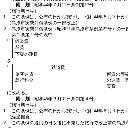
附 則
（昭和44年７月11日条例第17号）
（施行期日等）
１ この条例は、公布の日から施行し、昭和44年５月10日か
（島原市実費弁償条例の一部改正）
２ 島原市実費弁償条例（昭和31年島原市条例第22号）の
第２条第１号の表中
「
鉄道賃
船賃
下級の運賃
を
「
鉄道賃
旅客運賃
運賃の等
急行料金
の運賃、
実費
に改める。
附 則
（昭和45年３月31日条例第４号）
（施行期日等）
１ この条例は、公布の日から施行し、昭和44年６月１日か
（経過措置）
２ この条例の適用の日以後に出発した旅行で改正前の島原