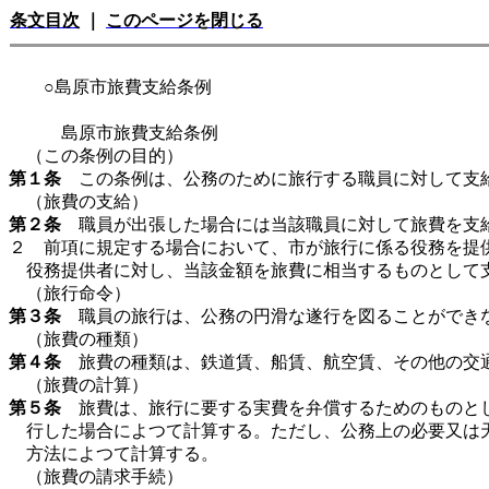
条文目次
｜
このページを閉じる
○島原市旅費支給条例
島原市旅費支給条例
（この条例の目的）
第１条
この条例は、公務のために旅行する職員に対して支給
（旅費の支給）
第２条
職員が出張した場合には当該職員に対して旅費を支給
２ 前項に規定する場合において、市が旅行に係る役務を提
役務提供者に対し、当該金額を旅費に相当するものとして
（旅行命令）
第３条
職員の旅行は、公務の円滑な遂行を図ることができな
（旅費の種類）
第４条
旅費の種類は、鉄道賃、船賃、航空賃、その他の交通
（旅費の計算）
第５条
旅費は、旅行に要する実費を弁償するためのものとして
行した場合によつて計算する。ただし、公務上の必要又は
方法によつて計算する。
（旅費の請求手続）