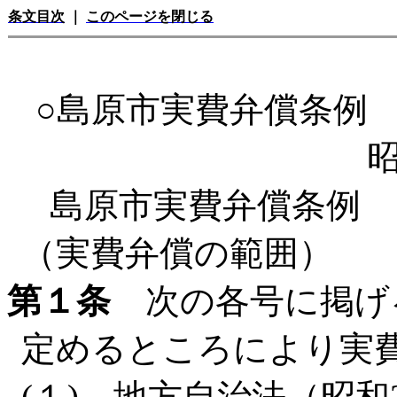
条文目次
｜
このページを閉じる
○島原市実費弁償条例
昭
島原市実費弁償条例
（実費弁償の範囲）
第１条
次の各号に掲げ
定めるところにより実
(１) 地方自治法（昭和