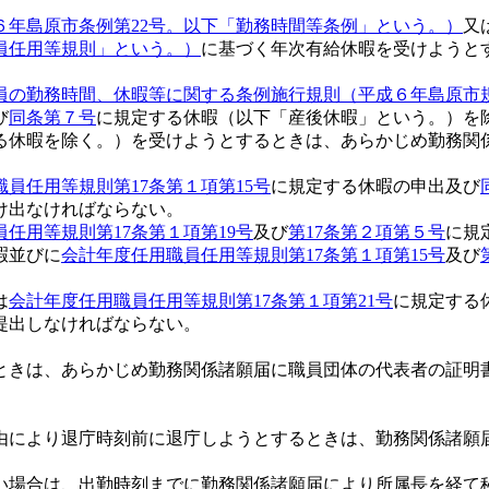
６年島原市条例第22号。以下「勤務時間等条例」という。）
又
員任用等規則」という。）
に基づく年次有給休暇を受けようと
員の勤務時間、休暇等に関する条例施行規則（平成６年島原市規
び
同条第７号
に規定する休暇（以下「産後休暇」という。）を
る休暇を除く。）を受けようとするときは、あらかじめ勤務関
員任用等規則第17条第１項第15号
に規定する休暇の申出及び
け出なければならない。
任用等規則第17条第１項第19号
及び
第17条第２項第５号
に規
暇並びに
会計年度任用職員任用等規則第17条第１項第15号
及び
は
会計年度任用職員任用等規則第17条第１項第21号
に規定する
提出しなければならない。
ときは、あらかじめ勤務関係諸願届に職員団体の代表者の証明
により退庁時刻前に退庁しようとするときは、勤務関係諸願
場合は、出勤時刻までに勤務関係諸願届により所属長を経て