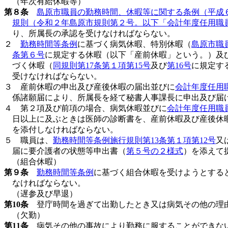
（年次有給休暇等）
第８条
島原市職員の勤務時間、休暇等に関する条例（平成
規則（令和２年島原市規則第２号。以下「会計年度任用職
り、所属長の承認を受けなければならない。
２
勤務時間等条例
に基づく病気休暇、特別休暇（
島原市職
条第６号
に規定する休暇（以下「産前休暇」という。）及
づく休暇（
同規則第17条第１項第15号
及び
第16号
に規定す
受けなければならない。
３ 産前休暇の申出及び産後休暇の届出並びに
会計年度任用職
係諸願届により、所属長を経て秘書人事課長に申出及び届
４ 第２項及び前項の場合、病気休暇並びに
会計年度任用職員
日以上に及ぶときは医師の診断書を、産前休暇及び産後休
を添付しなければならない。
５ 職員は、
勤務時間等条例施行規則第13条第１項第12号
又
届に要介護者の状態等申出書（
第５号の２様式
）を添えて
（組合休暇）
第９条
勤務時間等条例
に基づく組合休暇を受けようとする
なければならない。
（遅参及び早退）
第10条
登庁時間を過ぎて出勤したとき又は病気その他の理由
（欠勤）
第11条
病気その他の事故により勤務に服することができない