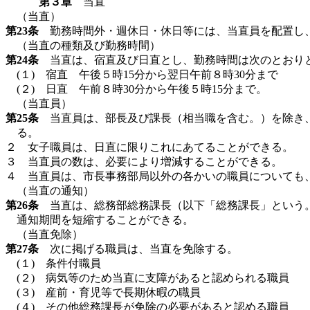
第３章
当直
（当直）
第23条
勤務時間外・週休日・休日等には、当直員を配置し、
（当直の種類及び勤務時間）
第24条
当直は、宿直及び日直とし、勤務時間は次のとおりと
(１) 宿直 午後５時15分から翌日午前８時30分まで
(２) 日直 午前８時30分から午後５時15分まで。
（当直員）
第25条
当直員は、部長及び課長（相当職を含む。）を除き、
る。
２ 女子職員は、日直に限りこれにあてることができる。
３ 当直員の数は、必要により増減することができる。
４ 当直員は、市長事務部局以外の各かいの職員についても
（当直の通知）
第26条
当直は、総務部総務課長（以下「総務課長」という。
通知期間を短縮することができる。
（当直免除）
第27条
次に掲げる職員は、当直を免除する。
(１) 条件付職員
(２) 病気等のため当直に支障があると認められる職員
(３) 産前・育児等で長期休暇の職員
(４) その他総務課長が免除の必要があると認める職員