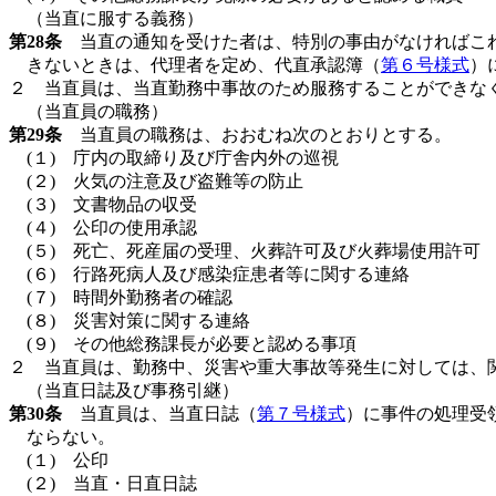
（当直に服する義務）
第28条
当直の通知を受けた者は、特別の事由がなければこれ
きないときは、代理者を定め、代直承認簿（
第６号様式
）
２ 当直員は、当直勤務中事故のため服務することができな
（当直員の職務）
第29条
当直員の職務は、おおむね次のとおりとする。
(１) 庁内の取締り及び庁舎内外の巡視
(２) 火気の注意及び盗難等の防止
(３) 文書物品の収受
(４) 公印の使用承認
(５) 死亡、死産届の受理、火葬許可及び火葬場使用許可
(６) 行路死病人及び感染症患者等に関する連絡
(７) 時間外勤務者の確認
(８) 災害対策に関する連絡
(９) その他総務課長が必要と認める事項
２ 当直員は、勤務中、災害や重大事故等発生に対しては、
（当直日誌及び事務引継）
第30条
当直員は、当直日誌（
第７号様式
）に事件の処理受
ならない。
(１) 公印
(２) 当直・日直日誌