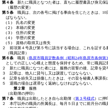
第４条
新たに職員となつた者は、直ちに履歴書及び身元保
（履歴の変更）
第５条
職員は、次の各号に掲げる事由を生じたときは、10
ばならない。
(１) 氏名の変更
(２) 本籍の変更
(３) 住所の変更
(４) 学歴の変更
(５) 資格の取得又は喪失
２ 前項第４号及び第５号に該当する場合は、これを証する
（職員記章）
第６条
職員（
島原市職員定数条例（昭和24年島原市条例第
としての正しい心構えと態度を保持するため、常に職員記
２ 新たに職員になつた者には、服務の宣誓の後、記章を貸
３ 記章は、他人に貸与し又は譲渡してはならない。
４ 記章を紛失又は損傷したときは、その旨を秘書人事課長
５ 退職の場合は遅滞なく返納しなければならない。
第２章
服務
（出勤簿の押印）
第７条
職員は出勤したとき自ら出勤簿（
第３号様式
）に押
２ 本庁以外の職員の所属長は、毎月５日までに前月分の職