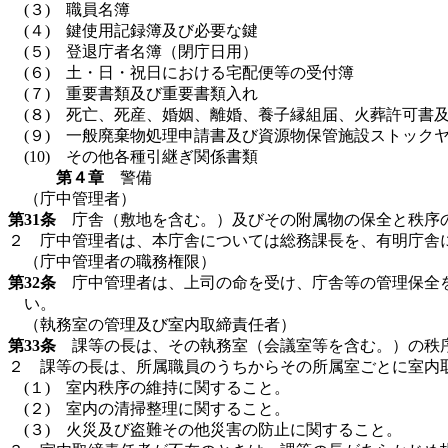
(３) 職員名簿
(４) 鍵使用記録簿及び必要な鍵
(５) 登退庁者名簿（閉庁日用）
(６) 土・日・祝日における宅配便等の受付簿
(７) 重要書類及び重要書類入れ
(８) 死亡、死産、婚姻、離婚、養子縁組届、火葬許可書
(９) 一般廃棄物処理申請書及び資源物保管施設ストック
(10) その他各種引継ぎ関係書類
第４章
警備
（庁中管理者）
第31条
庁舎（敷地を含む。）及びその附属物の保全と秩序
２ 庁中管理者は、本庁舎については総務課長を、有明庁舎
（庁中管理者の職務権限）
第32条
庁中管理者は、上司の命を受け、庁舎等の管理保全を
い。
（執務室の管理及び室内取締責任者）
第33条
課等の長は、その執務室（会議室等を含む。）の秩序
２ 課等の長は、所属職員のうちからその所属室ごとに室内
(１) 室内秩序の維持に関すること。
(２) 室内の清掃整理に関すること。
(３) 火災及び盗難その他災害の防止に関すること。