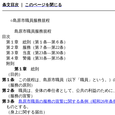
条文目次
｜
このページを閉じる
○島原市職員服務規程
島原市職員服務規程
目次
第１章 総則（第１条―第６条）
第２章 服務（第７条―第22条）
第３章 当直（第23条―第30条）
第４章 警備（第31条―第35条）
附則
第１章
総則
（目的）
第１条
この規程は、島原市職員（以下「職員」という。）の
（服務の原則）
第２条
職員は、全体の奉仕者として、公共の利益のために、
（服務の宣誓）
第３条
島原市職員の服務の宣誓に関する条例（昭和26年条
ものとする。
（身上に関する届出）