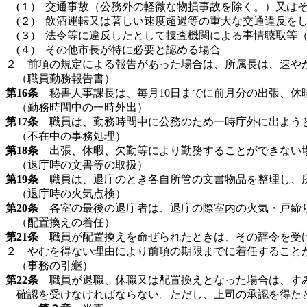
(１) 交通事故（公務外の軽微な物損事故を除く。）又は
(２) 飲酒運転又は著しい速度超過等の重大な交通違反を
(３) 法令等に違反したとして捜査機関による事情聴取等
(４) その他市長が特に必要と認める場合
２ 前項の規定による報告があった場合は、所属長は、速や
（職員勤務報告書）
第16条
秘書人事課長は、毎月10日までに前月分の出張、休
（勤務時間中の一時外出）
第17条
職員は、勤務時間中に公務のため一時庁外に出よう
（不在中の事務処理）
第18条
出張、休暇、欠勤等により勤務することができない場
（退庁時の文書等の取扱）
第19条
職員は、退庁のとき各自所管の文書物品を整理し、所
（退庁時の火気点検）
第20条
各室の最後の退庁者は、退庁の際室内の火気・戸締り
（配置換えの着任）
第21条
職員が配置換えを命ぜられたときは、その辞令を受
２ やむを得ない理由により前項の期限までに着任すること
（事務の引継）
第22条
職員が退職、休職又は配置換えとなった場合は、すみ
確認を受けなければならない。ただし、上司の承認を得た