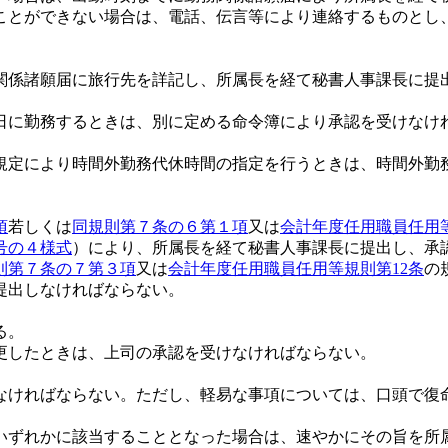
ことができない場合は、電話、伝言等により連絡するものとし
係諸願届に旅行先を詳記し、所属長を経て秘書人事課長に提
に勤務するときは、別に定める命令簿により承認を受けなけ
規定により時間外勤務代休時間の指定を行うときは、時間外勤
項
若しくは
同規則第７条の６第１項
又は
会計年度任用職員任用等
号の４様式
）により、所属長を経て秘書人事課長に提出し、承
則第７条の７第３項
又は
会計年度任用職員任用等規則第12条
の
提出しなければならない。
る。
更したときは、上司の承認を受けなければならない。
ければならない。ただし、軽易な事項については、口頭で復
ずれかに該当することとなった場合は、速やかにその旨を所