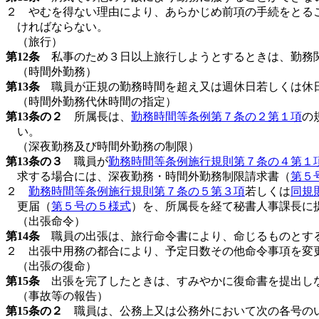
２ やむを得ない理由により、あらかじめ前項の手続をとる
ければならない。
（旅行）
第12条
私事のため３日以上旅行しようとするときは、勤務関
（時間外勤務）
第13条
職員が正規の勤務時間を超え又は週休日若しくは休日
（時間外勤務代休時間の指定）
第13条の２
所属長は、
勤務時間等条例第７条の２第１項
の
い。
（深夜勤務及び時間外勤務の制限）
第13条の３
職員が
勤務時間等条例施行規則第７条の４第１
求する場合には、深夜勤務・時間外勤務制限請求書（
第５
２
勤務時間等条例施行規則第７条の５第３項
若しくは
同規
更届（
第５号の５様式
）を、所属長を経て秘書人事課長に
（出張命令）
第14条
職員の出張は、旅行命令書により、命じるものとす
２ 出張中用務の都合により、予定日数その他命令事項を変
（出張の復命）
第15条
出張を完了したときは、すみやかに復命書を提出しな
（事故等の報告）
第15条の２
職員は、公務上又は公務外において次の各号のい