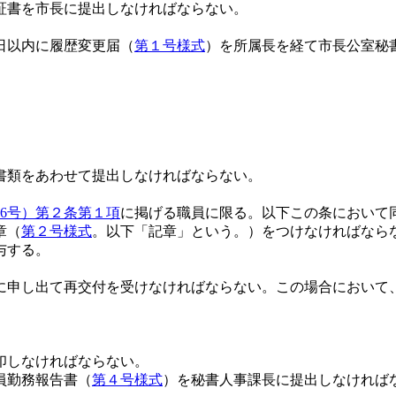
証書を市長に提出しなければならない。
日以内に履歴変更届（
第１号様式
）を所属長を経て市長公室秘
書類をあわせて提出しなければならない。
36号）第２条第１項
に掲げる職員に限る。以下この条において
章（
第２号様式
。以下「記章」という。）をつけなければなら
与する。
に申し出て再交付を受けなければならない。この場合において
印しなければならない。
員勤務報告書（
第４号様式
）を秘書人事課長に提出しなければ