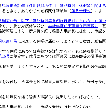
は
島原市会計年度任用職員の任用、勤務時間、休暇等に関する
するときは、あらかじめ勤務関係諸願届（
第５号様式
）によ
則第18号。以下「勤務時間等条例施行規則」という。）第13
除く。）及び介護休暇並びに
会計年度任用職員任用等規則
に基
係諸願届により、所属長を経て秘書人事課長に提出し、承認を
同項第16号
に規定する休暇の届出をしようとする者は、勤務関
定する休暇にあつては療養地を詳記するとともに療養期間が７
第16号
に規定する休暇にあつては医師又は助産師等の証明書類
休暇を受けようとするときは、第１項に規定する勤務関係諸願
書を添付し、所属長を経て秘書人事課長に提出し、許可を受け
届を所属長を経て秘書人事課長に提出しなければならない。
秘書人事課長に提出し、承認を受けなければならない。