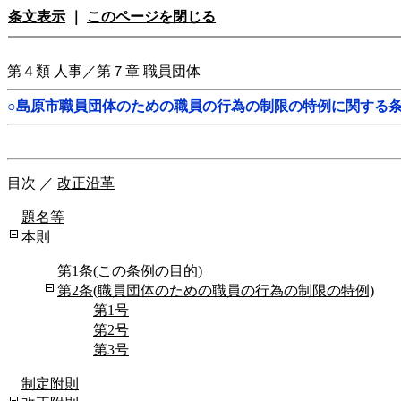
条文表示
｜
このページを閉じる
第４類 人事／第７章 職員団体
○島原市職員団体のための職員の行為の制限の特例に関する
目次
／
改正沿革
題名等
本則
第1条(この条例の目的)
第2条(職員団体のための職員の行為の制限の特例)
第1号
第2号
第3号
制定附則