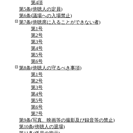
第4項
第5条(傍聴人の定員)
第6条(議場への入場禁止)
第7条(傍聴席に入ることができない者)
第1号
第2号
第3号
第4号
第5号
第6号
第8条(傍聴人の守るべき事項)
第1号
第2号
第3号
第4号
第5号
第6号
第7号
第9条(写真、映画等の撮影及び録音等の禁止)
第10条(傍聴人の退場)