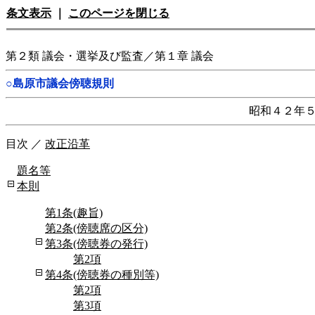
条文表示
｜
このページを閉じる
第２類 議会・選挙及び監査／第１章 議会
○島原市議会傍聴規則
昭和４２年
目次
／
改正沿革
題名等
本則
第1条(趣旨)
第2条(傍聴席の区分)
第3条(傍聴券の発行)
第2項
第4条(傍聴券の種別等)
第2項
第3項