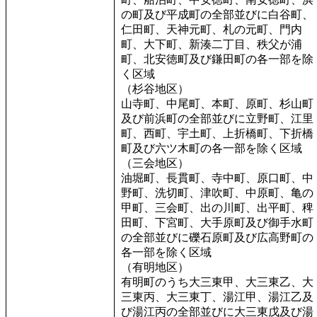
の町及び平成町の全部並びに白谷町、
仁田町、天神元町、札の元町、門内
町、大下町、新湊二丁目、秩父が浦
町、北安徳町及び鎌田町の各一部を除
く区域
（杉谷地区）
山寺町、中尾町、本町、原町、杉山町
及び前浜町の全部並びに立野町、江里
町、西町、宇土町、上折橋町、下折橋
町及び六ツ木町の各一部を除く区域
（三会地区）
油堀町、長貫町、寺中町、原口町、中
野町、洗切町、津吹町、中原町、亀の
甲町、三会町、出の川町、出平町、稗
田町、下宮町、大手原町及び御手水町
の全部並びに礫石原町及び広高野町の
各一部を除く区域
（有明地区）
有明町のうち大三東甲、大三東乙、大
三東丙、大三東丁、湯江甲、湯江乙及
び湯江丙の全部並びに大三東戊及び湯