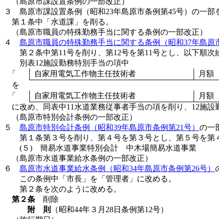
（島原市課設置条例の一部改正）
３ 島原市課設置条例（昭和23年島原市条例第45号）の一
第１条中「水道課」を削る。
（島原市職員の特殊勤務手当に関する条例の一部改正）
４
島原市職員の特殊勤務手当に関する条例（昭和37年島原市
第２条中第11号を削り、第12号を第11号とし、以下順
別表12施設勤務特別手当の項中
「
自家用電気工作物主任技術者
月額
を
「
自家用電気工作物主任技術者
月額
に改め、同表中11水道業務従事者手当の項を削り、12施
（島原市特別会計条例の一部改正）
５
島原市特別会計条例（昭和39年島原市条例第21号）
の一
第１条第３号を削り、第４号を第３号とし、第５号を第
(５) 簡易水道事業特別会計 中木場簡易水道事業
（島原市水道事業給水条例の一部改正）
６
島原市水道事業給水条例（昭和34年島原市条例第26号）
この条例中「市長」を「管理者」に改める。
第２条を次のように改める。
第２条
削除
附 則
（昭和44年３月28日条例第12号）