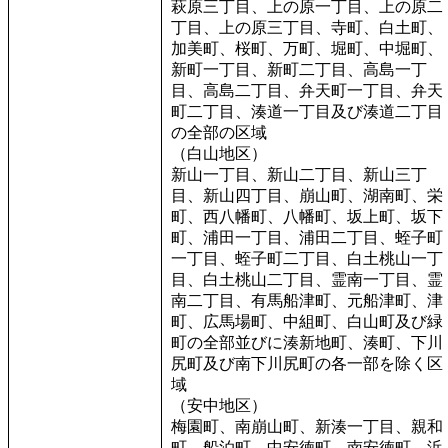
萩原三丁目、上の原一丁目、上の原二
丁目、上の原三丁目、寺町、白土町、
加美町、桜町、万町、堀町、中堀町、
新町一丁目、新町二丁目、高島一丁
目、高島二丁目、弁天町一丁目、弁天
町二丁目、湊道一丁目及び湊道二丁目
の全部の区域
（白山地区）
新山一丁目、新山二丁目、新山三丁
目、新山四丁目、崩山町、湖南町、栄
町、西八幡町、八幡町、坂上町、坂下
町、浦田一丁目、浦田二丁目、蛭子町
一丁目、蛭子町二丁目、白土桃山一丁
目、白土桃山二丁目、霊南一丁目、霊
南二丁目、有馬船津町、元船津町、津
町、広馬場町、中組町、白山町及び緑
町の全部並びに湊新地町、湊町、下川
尻町及び南下川尻町の各一部を除く区
域
（安中地区）
梅園町、南崩山町、新湊一丁目、親和
町、船泊町、中安徳町、南安徳町、浜