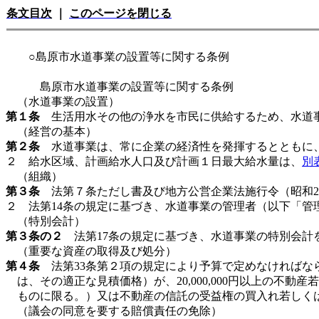
条文目次
｜
このページを閉じる
○島原市水道事業の設置等に関する条例
島原市水道事業の設置等に関する条例
（水道事業の設置）
第１条
生活用水その他の浄水を市民に供給するため、水道
（経営の基本）
第２条
水道事業は、常に企業の経済性を発揮するとともに、
２ 給水区域、計画給水人口及び計画１日最大給水量は、
別
（組織）
第３条
法第７条ただし書及び地方公営企業法施行令（昭和2
２ 法第14条の規定に基づき、水道事業の管理者（以下「
（特別会計）
第３条の２
法第17条の規定に基づき、水道事業の特別会計
（重要な資産の取得及び処分）
第４条
法第33条第２項の規定により予算で定めなければな
は、その適正な見積価格）が、20,000,000円以上の不
ものに限る。）又は不動産の信託の受益権の買入れ若しく
（議会の同意を要する賠償責任の免除）