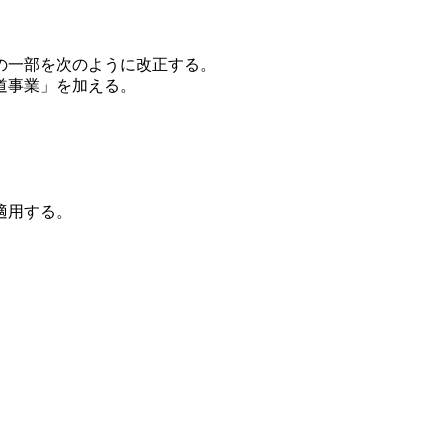
）の一部を次のように改正する。
道事業」を加える。
適用する。