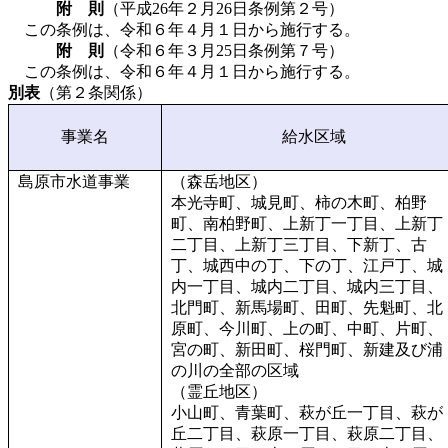
附 則
（平成26年２月26日条例第２号）
この条例は、令和６年４月１日から施行する。
附 則
（令和６年３月25日条例第７号）
この条例は、令和６年４月１日から施行する。
別表
（第２条関係）
事業名
給水区域
島原市水道事業
（森岳地区）
本光寺町、城見町、柿の木町、柏野
町、南柏野町、上新丁一丁目、上新丁
二丁目、上新丁三丁目、下新丁、古
丁、城西中の丁、下の丁、江戸丁、城
内一丁目、城内二丁目、城内三丁目、
北門町、新馬場町、田町、先魁町、北
原町、今川町、上の町、中町、片町、
宮の町、新田町、桜門町、新建及び浦
の川の全部の区域
（霊丘地区）
小山町、青葉町、萩が丘一丁目、萩が
丘二丁目、萩原一丁目、萩原二丁目、