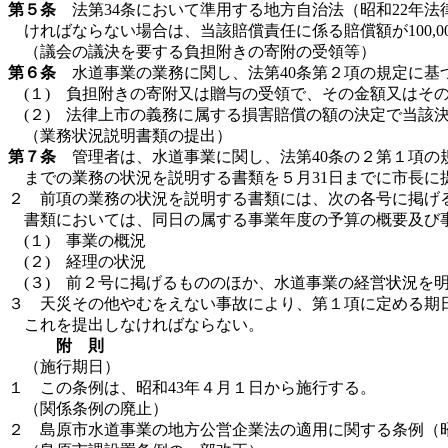
第５条
法第34条において準用する地方自治法（昭和22年法
ければならない場合は、当該賠償責任に係る賠償額が100,0
（議会の議決を要する負担附きの寄附の受領等）
第６条
水道事業の業務に関し、法第40条第２項の規定に基
(１) 負担附きの寄附又は贈与の受領で、その金額又はその目的
(２) 法律上市の義務に属する損害賠償の額の決定で当該決定
（業務状況説明書類の提出）
第７条
管理者は、水道事業に関し、法第40条の２第１項の規定
までの業務の状況を説明する書類を５月31日までに市長に
２ 前項の業務の状況を説明する書類には、次の各号に掲げる
書類においては、同日の属する事業年度の予算の概要及び
(１) 事業の概況
(２) 経理の状況
(３) 前２号に掲げるもののほか、水道事業の経営状況を
３ 天災その他やむをえない事故により、第１項に定める期
これを提出しなければならない。
附 則
（施行期日）
１ この条例は、昭和43年４月１日から施行する。
（関係条例の廃止）
２ 島原市水道事業の地方公営企業法の適用に関する条例（昭