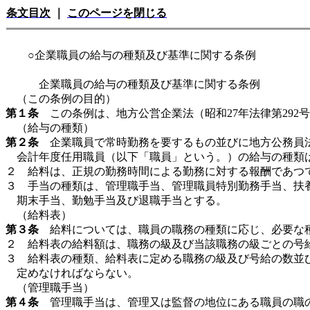
条文目次
｜
このページを閉じる
○企業職員の給与の種類及び基準に関する条例
企業職員の給与の種類及び基準に関する条例
（この条例の目的）
第１条
この条例は、地方公営企業法（昭和27年法律第292
（給与の種類）
第２条
企業職員で常時勤務を要するもの並びに地方公務員法（
会計年度任用職員（以下「職員」という。）の給与の種類
２ 給料は、正規の勤務時間による勤務に対する報酬であつ
３ 手当の種類は、管理職手当、管理職員特別勤務手当、扶
期末手当、勤勉手当及び退職手当とする。
（給料表）
第３条
給料については、職員の職務の種類に応じ、必要な
２ 給料表の給料額は、職務の級及び当該職務の級ごとの号
３ 給料表の種類、給料表に定める職務の級及び号給の数並
定めなければならない。
（管理職手当）
第４条
管理職手当は、管理又は監督の地位にある職員の職の