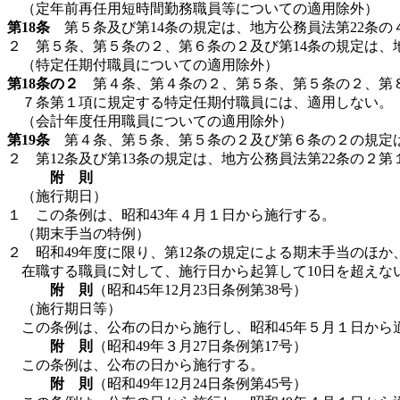
（定年前再任用短時間勤務職員等についての適用除外）
第18条
第５条及び第14条の規定は、地方公務員法第22条の
２ 第５条、第５条の２、第６条の２及び第14条の規定は、
（特定任期付職員についての適用除外）
第18条の２
第４条、第４条の２、第５条、第５条の２、第８条
７条第１項に規定する特定任期付職員には、適用しない。
（会計年度任用職員についての適用除外）
第19条
第４条、第５条、第５条の２及び第６条の２の規定は
２ 第12条及び第13条の規定は、地方公務員法第22条の
附 則
（施行期日）
１ この条例は、昭和43年４月１日から施行する。
（期末手当の特例）
２ 昭和49年度に限り、第12条の規定による期末手当のほ
在職する職員に対して、施行日から起算して10日を超えな
附 則
（昭和45年12月23日条例第38号）
（施行期日等）
この条例は、公布の日から施行し、昭和45年５月１日から
附 則
（昭和49年３月27日条例第17号）
この条例は、公布の日から施行する。
附 則
（昭和49年12月24日条例第45号）