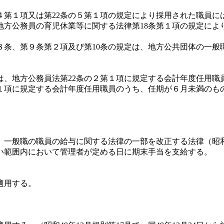
４第１項又は第22条の５第１項の規定により採用された職員に
地方公務員の育児休業等に関する法律第18条第１項の規定によ
、第９条第２項及び第10条の規定は、地方公共団体の一般職
、地方公務員法第22条の２第１項に規定する会計年度任用職
２第１項に規定する会計年度任用職員のうち、任期が６月未満の
か、一般職の職員の給与に関する法律の一部を改正する法律（昭和
い範囲内において管理者が定める日に期末手当を支給する。
適用する。