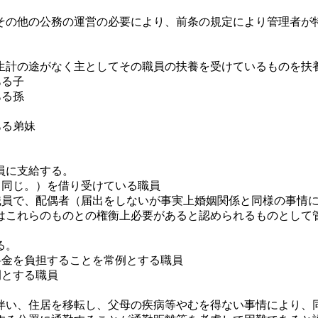
の他の公務の運営の必要により、前条の規定により管理者が
。
生計の途がなく主としてその職員の扶養を受けているものを扶
ある子
ある孫
ある弟妹
員に支給する。
て同じ。）を借り受けている職員
る職員で、配偶者（届出をしないが事実上婚姻関係と同様の事情
はこれらのものとの権衡上必要があると認められるものとして
る。
料金を負担することを常例とする職員
例とする職員
い、住居を移転し、父母の疾病等やむを得ない事情により、