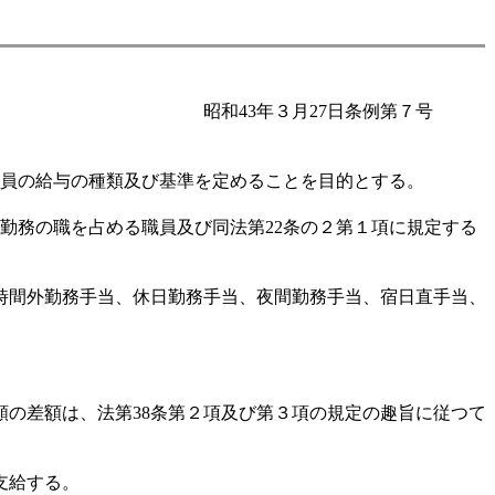
昭和43年３月27日条例第７号
職員の給与の種類及び基準を定めることを目的とする。
間勤務の職を占める職員及び同法第22条の２第１項に規定する
時間外勤務手当、休日勤務手当、夜間勤務手当、宿日直手当、
の差額は、法第38条第２項及び第３項の規定の趣旨に従つて
支給する。