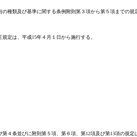
与の種類及び基準に関する条例附則第３項から第５項までの規定
正規定は、平成15年４月１日から施行する。
第４条並びに附則第５項、第６項、第12項及び第13項の規定