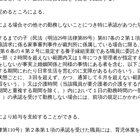
定めるところによる。
よる場合その他その勤務しないことにつき特に承認があつた
るまでの子（民法（明治29年法律第89号）第817条の２第
該請求に係る家事審判事件が裁判所に係属している場合に限る
り同法第６条の４第２号に規定する養子縁組里親である職員に委
一部（２時間を超えない範囲内又は１年につき管理者が指定す
をしないが事実上婚姻関係と同様の事情にある者を含む。以下
する期間にわたり日常生活を営むのに支障があるものをいう。
状態ごとに、３回を超えず、かつ、通算して６月を超えない範
暇をいう。）又は介護時間（当該職員が要介護者の介護をする
期間と重複する期間を除く。）内において１日の勤務時間の一
。）の承認を受けて勤務しない場合には、前項の規定にかかわ
により給与を支給することができる。
第110号）第２条第１項の承認を受けた職員には、育児休業