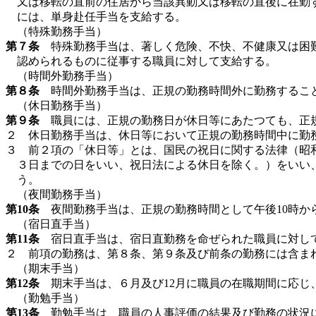
又は移転の直前の住居から当該異動又は移転の直後に在勤
には、単身赴任手当を支給する。
（特殊勤務手当）
第７条
特殊勤務手当は、著しく危険、不快、不健康又は困難
認められるものに従事する職員に対して支給する。
（時間外勤務手当）
第８条
時間外勤務手当は、正規の勤務時間外に勤務すること
（休日勤務手当）
第９条
職員には、正規の勤務日が休日等にあたつても、正
２ 休日勤務手当は、休日等において正規の勤務時間中に勤
３ 前２項の「休日等」とは、国民の祝日に関する法律（昭和2
３日までの日をいい、祝日法による休日を除く。）をいい
う。
（夜間勤務手当）
第10条
夜間勤務手当は、正規の勤務時間として午後10時か
（宿日直手当）
第11条
宿日直手当は、宿日直勤務を命ぜられた職員に対し
２ 前項の勤務は、第８条、第９条及び前条の勤務には含ま
（期末手当）
第12条
期末手当は、６月及び12月に職員の在職期間に応じ
（勤勉手当）
第13条
勤勉手当は、職員の人事評価の結果及び勤務の状況