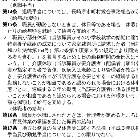
（退職手当）
第14条
退職手当については、長崎県市町村総合事務組合が
（給与の減額）
第15条
職員が勤務しないときは、休日等である場合、休暇に
たりの給与額を減額して給与を支給する。
２ 職員が部分休業（当該職員がその小学校就学の始期に達す
特別養子縁組の成立について家庭裁判所に請求した者（当
和22年法律第164号）第27条第１項第３号の規定によ
る者を含む。）を養育するため１日の勤務時間の全部又は
いう。）、介護休暇（当該職員が要介護者（配偶者（届出
者が指定する者で負傷、疾病又は老齢により管理者が指定
き、要介護者の各々が当該介護を必要とする一の継続する
勤務しないことが相当であると認められる場合における休
態ごとに、連続する３年の期間（当該要介護者に係る指定
いことが相当であると認められる場合における休暇をいう
額を減額して給与を支給する。
（休職者の給与）
第16条
職員が休職にされたときは、管理者が定めるところ
（育児休業の承認を受けた職員の給与）
第17条
地方公務員の育児休業等に関する法律（平成３年法律
手当及び勤勉手当については、この限りでない。