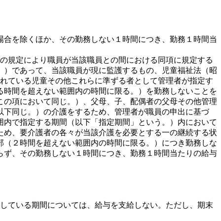
場合を除くほか、その勤務しない１時間につき、勤務１時間当
１項の規定により職員が当該職員との間における同項に規定する
。）であって、当該職員が現に監護するもの、児童福祉法（昭
託されている児童その他これらに準ずる者として管理者が指定す
る時間を超えない範囲内の時間に限る。）を勤務しないことを
この項において同じ。）、父母、子、配偶者の父母その他管理
以下同じ。）の介護をするため、管理者が職員の申出に基づ
囲内で指定する期間（以下「指定期間」という。）内において
ため、要介護者の各々が当該介護を必要とする一の継続する状
部（２時間を超えない範囲内の時間に限る。）につき勤務しな
らず、その勤務しない１時間につき、勤務１時間当たりの給与
をしている期間については、給与を支給しない。ただし、期末