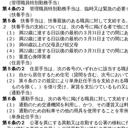
（管理職員特別勤務手当）
第４条の２
管理職員特別勤務手当は、臨時又は緊急の必要そ
（扶養手当）
第５条
扶養手当は、扶養親族のある職員に対して支給する
２ 扶養手当の支給については、次の各号に掲げる者で他に
(１) 満22歳に達する日以後の最初の３月31日までの間に
(２) 満22歳に達する日以後の最初の３月31日までの間に
(３) 満60歳以上の父母及び祖父母
(４) 満22歳に達する日以後の最初の３月31日までの間に
(５) 重度心身障害者
（住居手当）
第５条の２
住居手当は、次の各号のいずれかに該当する職
(１) 自から居住するため住宅（貸間を含む。次号におい
(２) 第６条の２の規定により単身赴任手当を支給され
ものを除く。）を借り受け、家賃を支払つているもの又
（通勤手当）
第６条
通勤手当は、次の各号に掲げる職員に対して支給す
(１) 通勤のため交通機関を利用し、かつ、その運賃又は
(２) 通勤のため自転車その他の用具を使用することを常
（単身赴任手当）
第６条の２
公署を異にする異動又は在勤する公署の移転に伴