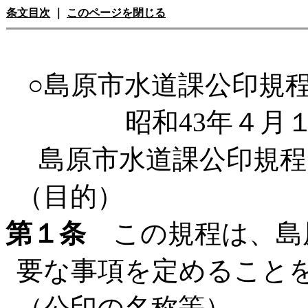
条文目次
｜
このページを閉じる
○島原市水道課公印規
昭和43年４月
島原市水道課公印規程
（目的）
第１条
この規程は、島
要な事項を定めること
（公印の名称等）