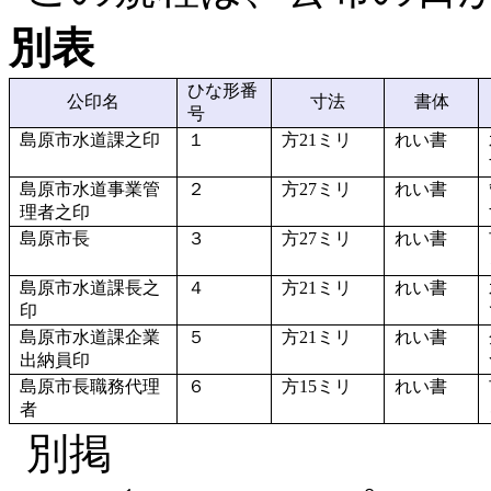
別表
ひな形番
公印名
寸法
書体
号
島原市水道課之印
１
方21ミリ
れい書
島原市水道事業管
２
方27ミリ
れい書
理者之印
島原市長
３
方27ミリ
れい書
島原市水道課長之
４
方21ミリ
れい書
印
島原市水道課企業
５
方21ミリ
れい書
出納員印
島原市長職務代理
６
方15ミリ
れい書
者
別掲