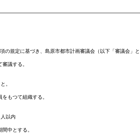
第１項の規定に基づき、島原市都市計画審議会（以下「審議会」
て審議する。
。
こと。
員をもつて組織する。
５人以内
。
期間中とする。