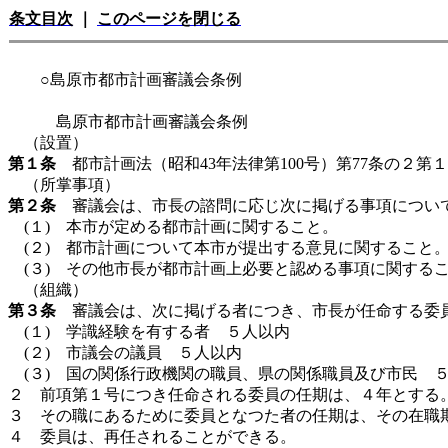
条文目次
｜
このページを閉じる
○島原市都市計画審議会条例
島原市都市計画審議会条例
（設置）
第１条
都市計画法（昭和43年法律第100号）第77条の２
（所掌事項）
第２条
審議会は、市長の諮問に応じ次に掲げる事項につい
(１) 本市が定める都市計画に関すること。
(２) 都市計画について本市が提出する意見に関すること
(３) その他市長が都市計画上必要と認める事項に関する
（組織）
第３条
審議会は、次に掲げる者につき、市長が任命する委
(１) 学識経験を有する者 ５人以内
(２) 市議会の議員 ５人以内
(３) 国の関係行政機関の職員、県の関係職員及び市民 
２ 前項第１号につき任命される委員の任期は、４年とする
３ その職にあるために委員となつた者の任期は、その在職
４ 委員は、再任されることができる。