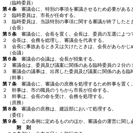
（臨時委員）
第４条
審議会に、特別の事項を審議させるため必要がある
２ 臨時委員は、市長が任命する。
３ 臨時委員は、当該特別の事項に関する審議が終了したと
（会長）
第５条
審議会に、会長を置く。会長は、委員の互選によつ
２ 会長は、会務を総理し、審議会を代表する。
３ 会長に事故あるとき又は欠けたときは、会長があらかじ
（会議）
第６条
審議会の会議は、会長が招集する。
２ 審議会は、委員及び議案に関係のある臨時委員の２分の
３ 審議会の議事は、出席した委員及び議案に関係のある臨
（幹事）
第７条
審議会に、審議会の庶務を処理するため幹事を置く
２ 幹事は、市の職員のうちから市長が任命する。
３ 幹事は、会長の命を受け、会務を処理する。
（庶務）
第８条
審議会の庶務は、建設部において処理する。
（委任）
第９条
この条例に定めるもののほか、審議会の運営に関し
附 則