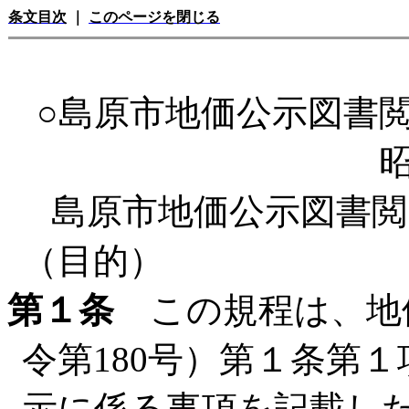
条文目次
｜
このページを閉じる
○島原市地価公示図書
島原市地価公示図書閲
（目的）
第１条
この規程は、地価
令第180号）第１条第
示に係る事項を記載し