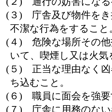
(２) 通行の妨害にな
(３) 庁舎及び物件を
不潔な行為をすること
(４) 危険な場所その
いて、喫煙し又は火気
(５) 正当な理由なく
ち込むこと。
(６) 職員に面会を強
(７) 庁舎に用務のな