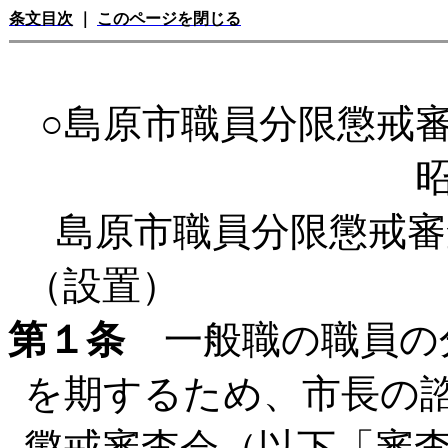
条文目次
｜
このページを閉じる
○島原市職員分限懲戒
島原市職員分限懲戒審
（設置）
第１条
一般職の職員の
を期するため、市長の
懲戒審査会（以下「審