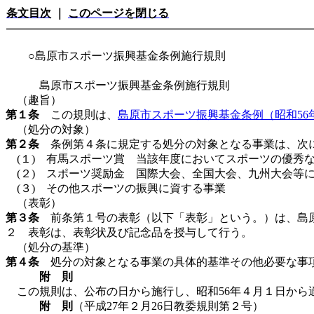
条文目次
｜
このページを閉じる
○島原市スポーツ振興基金条例施行規則
島原市スポーツ振興基金条例施行規則
（趣旨）
第１条
この規則は、
島原市スポーツ振興基金条例（昭和56
（処分の対象）
第２条
条例第４条に規定する処分の対象となる事業は、次
(１) 有馬スポーツ賞 当該年度においてスポーツの優秀
(２) スポーツ奨励金 国際大会、全国大会、九州大会等
(３) その他スポーツの振興に資する事業
（表彰）
第３条
前条第１号の表彰（以下「表彰」という。）は、島
２ 表彰は、表彰状及び記念品を授与して行う。
（処分の基準）
第４条
処分の対象となる事業の具体的基準その他必要な事
附 則
この規則は、公布の日から施行し、昭和56年４月１日から
附 則
（平成27年２月26日教委規則第２号）